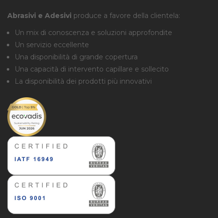
Abrasivi e Adesivi
produce a favore della clientela:
Un mix di conoscenza e soluzioni approfondite
Un servizio eccellente
Una disponibilità di grande copertura
Una capacità di intervento capillare e sollecito
La disponibilità dei prodotti più innovativi