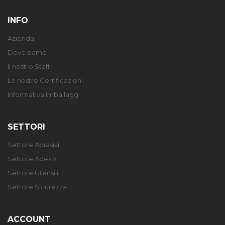
INFO
Azienda
Dove siamo
Il nostro Staff
Le nostre Certificazioni
Informativa Imballaggi
SETTORI
Settore Abrasivi
Settore Adesivi
Settore Utensili
Settore Sicurezza
ACCOUNT