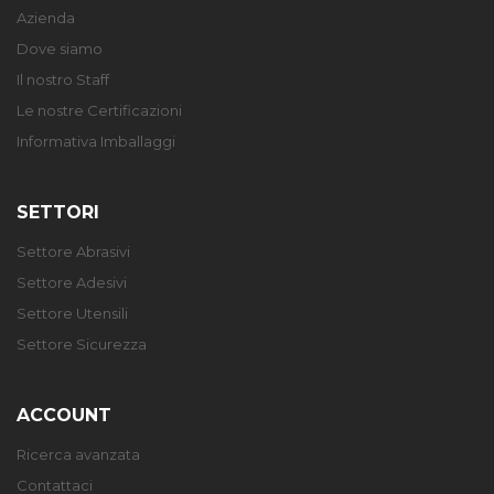
Azienda
Dove siamo
Il nostro Staff
Le nostre Certificazioni
Informativa Imballaggi
SETTORI
Settore Abrasivi
Settore Adesivi
Settore Utensili
Settore Sicurezza
ACCOUNT
Ricerca avanzata
Contattaci