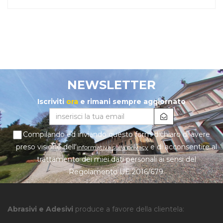
NEWSLETTER
Iscriviti
ora
e rimani sempre aggiornato
Compilando ed inviando questo form dichiaro di avere
preso visione dell'
e di acconsentire al
informativa sulla privacy
trattamento dei miei dati personali ai sensi del
Regolamento UE 2016/679.
Abrasivi e Adesivi
produce a favore della clientela: