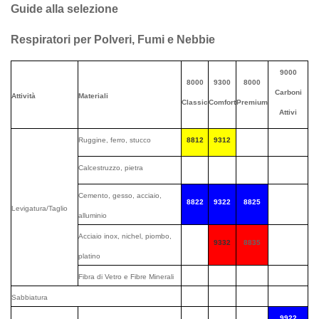
Guide alla selezione
Respiratori per Polveri, Fumi e Nebbie
9000
8000
9300
8000
Carboni
Attività
Materiali
Classic
Comfort
Premium
Attivi
Ruggine, ferro, stucco
8812
9312
Calcestruzzo, pietra
Cemento, gesso, acciaio,
8822
9322
8825
Levigatura/Taglio
alluminio
Acciaio inox, nichel, piombo,
9332
8835
platino
Fibra di Vetro e Fibre Minerali
Sabbiatura
9922