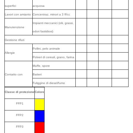
superfici
acquosa
Lavori con amianto
Concentraz. minori a 3 ff/cc
Impianti meccanici (olii, grassi,
Manutenzione
odori fastidiosi)
Gestione rifiuti
Pollini, pelo animale
Allergie
Polveri di cereali, grano, farina
Muffe, spore
Contatto con
Batteri
Fuliggine di diesel/fumo
Classe di protezione
Colore
FFP1
FFP2
FFP3