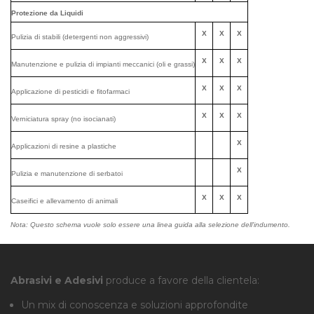
Protezione da Liquidi
X
X
X
Pulizia di stabili (detergenti non aggressivi)
X
X
X
Manutenzione e pulizia di impianti meccanici (oli e grassi)
X
X
X
Applicazione di pesticidi e fitofarmaci
X
X
X
Verniciatura spray (no isocianati)
X
Applicazioni di resine a plastiche
X
Pulizia e manutenzione di serbatoi
X
X
X
Caseifici e allevamento di animali
Nota: Questo schema vuole solo essere una linea guida alla selezione dell'indumento.
Abrasivi e Adesivi
produce a favore della clientela:
Un mix di conoscenza e soluzioni approfondite