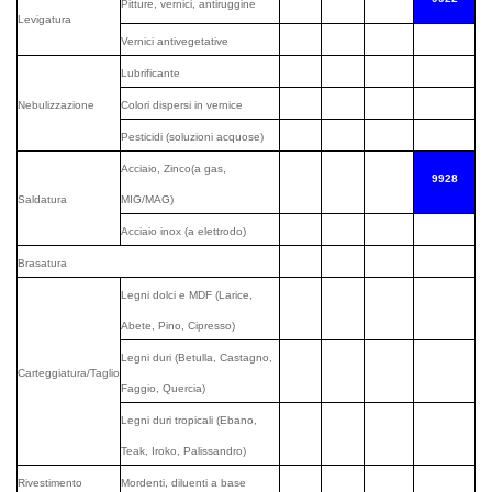
Pitture, vernici, antiruggine
Levigatura
Vernici antivegetative
Lubrificante
Nebulizzazione
Colori dispersi in vernice
Pesticidi (soluzioni acquose)
Acciaio, Zinco(a gas,
9928
Saldatura
MIG/MAG)
Acciaio inox (a elettrodo)
Brasatura
Legni dolci e MDF (Larice,
Abete, Pino, Cipresso)
Legni duri (Betulla, Castagno,
Carteggiatura/Taglio
Faggio, Quercia)
Legni duri tropicali (Ebano,
Teak, Iroko, Palissandro)
Rivestimento
Mordenti, diluenti a base