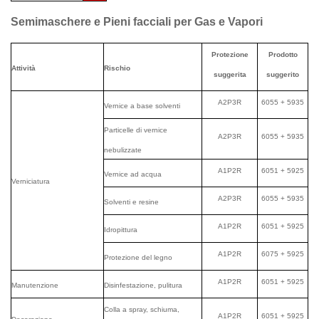
Semimaschere e Pieni facciali per Gas e Vapori
Protezione
Prodotto
Attività
Rischio
suggerita
suggerito
A2P3R
6055 + 5935
Vernice a base solventi
Particelle di vernice
A2P3R
6055 + 5935
nebulizzate
A1P2R
6051 + 5925
Vernice ad acqua
Verniciatura
A2P3R
6055 + 5935
Solventi e resine
A1P2R
6051 + 5925
Idropittura
A1P2R
6075 + 5925
Protezione del legno
A1P2R
6051 + 5925
Manutenzione
Disinfestazione, pulitura
Colla a spray, schiuma,
A1P2R
6051 + 5925