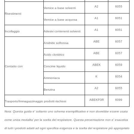
A2
6055
Vernice a base solventi
Rivestimenti
A1
6051
Vernice a base acquosa
A1
6051
Incollaggio
Adesivi contenenti solventi
ABE
6057
Anidride solforosa
ABE
6057
Acido cloridrico
ABEK
6059
Contatto con
Concime liquido
K
6054
Ammoniaca
A2
6055
Benzina
ABEKP3R
6099
Trasporto/Immagazzinaggio prodotti rischiosi
Nota: Questa guida e' soltanto uno schema esemplificativo e non dovrebbe essere usata
come unica modalita' per la scelta del respiratore. Questa presentazione non e' esaustiva
di tutti i prodotti adatti ad ogni specifica esigenza e la scelta del respiratore più appropriato