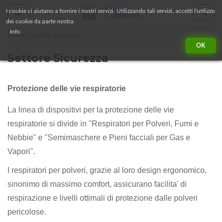
Side
Cerca
I cookie ci aiutano a fornire i nostri servizi. Utilizzando tali servizi, accetti l'utilizzo
dei cookie da parte nostra.
Navigation
Info
Home
Settore Sicurezza
OK
Settore Sicurezza
Protezione delle vie respiratorie
La linea di dispositivi per la protezione delle vie
respiratorie si divide in "Respiratori per Polveri, Fumi e
Nebbie" e "Semimaschere e Pieni facciali per Gas e
Vapori".
I respiratori per polveri, grazie al loro design ergonomico,
sinonimo di massimo comfort, assicurano facilita' di
respirazione e livelli ottimali di protezione dalle polveri
pericolose.