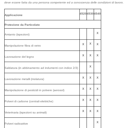
deve essere fatta da una persona competente ed a conoscenza delle condizioni di lavoro.
4520
4530
4540
Applicazione
Protezione da Particolato
X
Amianto (ispezioni)
X
X
X
Manipolazione fibra di vetro
X
X
X
Lavorazione del legno
X
Saldatura (in abbinamento ad indumenti con indice 2/3)
X
X
X
Lavorazione metalli (molatura)
X
X
X
Manipolazione di pesticidi in polvere (aerosol)
X
X
X
Polveri di carbone (centrali elettriche)
X
X
X
Veterinaria (ispezioni su animali)
X
Polveri radioattive