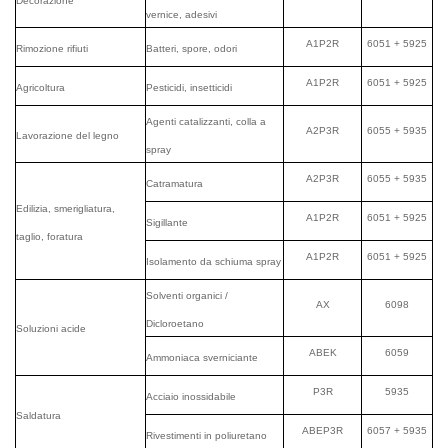
Decorazione
vernice, adesivi
A1P2R
6051 + 5925
Rimozione rifiuti
Batteri, spore, odori
A1P2R
6051 + 5925
Agricoltura
Pesticidi, insetticidi
Agenti catalizzanti, colla a
A2P3R
6055 + 5935
Lavorazione del legno
spray
A2P3R
6055 + 5935
Catramatura
Edilizia, smerigliatura,
A1P2R
6051 + 5925
Sigillante
taglio, foratura
A1P2R
6051 + 5925
Isolamento da schiuma spray
Solventi organici /
AX
6098
Dicloroetano
Soluzioni acide
ABEK
6059
Ammoniaca sverniciante
P3R
5935
Acciaio inossidabile
Saldatura
ABEP3R
6057 + 5935
Rivestimenti in poliuretano