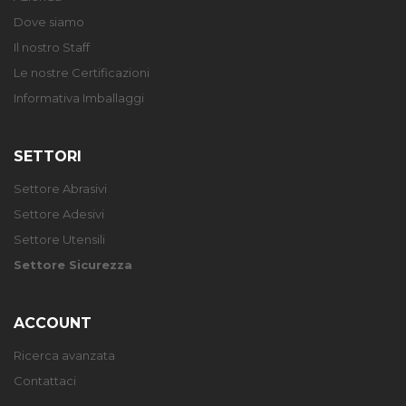
Dove siamo
Il nostro Staff
Le nostre Certificazioni
Informativa Imballaggi
SETTORI
Settore Abrasivi
Settore Adesivi
Settore Utensili
Settore Sicurezza
ACCOUNT
Ricerca avanzata
Contattaci