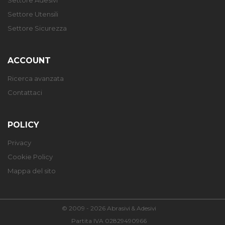
Settore Adesivi
Settore Utensili
Settore Sicurezza
ACCOUNT
Ricerca avanzata
Contattaci
POLICY
Privacy
Cookie Policy
Mappa del sito
© 2009 - 2026 Abrasivi & Adesivi
Partita IVA 02829490966