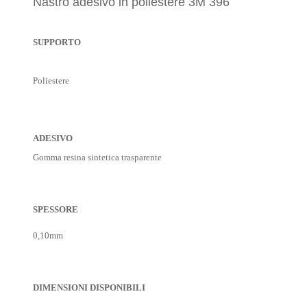
Nastro adesivo in poliestere 3M 396
SUPPORTO
Poliestere
ADESIVO
Gomma resina sintetica trasparente
SPESSORE
0,10
mm
DIMENSIONI DISPONIBILI