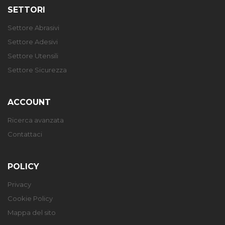
SETTORI
Settore Abrasivi
Settore Adesivi
Settore Utensili
Settore Sicurezza
ACCOUNT
Ricerca avanzata
Contattaci
POLICY
Privacy
Cookie Policy
Mappa del sito