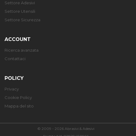
Settore Adesivi
Settore Utensili
Settore Sicurezza
ACCOUNT
Ricerca avanzata
Contattaci
POLICY
Privacy
Cookie Policy
Mappa del sito
© 2009 - 2026 Abrasivi & Adesivi